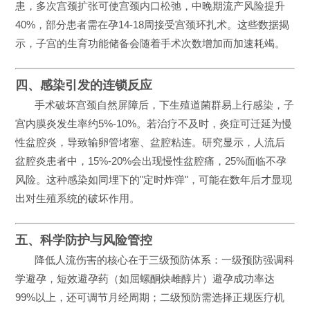
患，多次宫颈扩张可使宫颈内口松弛，中晚期流产风险提升
40%，部分患者需在孕14-18周接受宫颈环扎术。这些数据揭
示，子宫的生育功能储备会随着手术次数增加而加速耗竭。
四、感染引发的连锁反应
手术破坏宫颈自然屏障后，下生殖道菌群易上行感染，子
宫内膜炎发生率约5%-10%。若治疗不及时，炎症可迁延为慢
性盆腔炎，导致输卵管堵塞、盆腔粘连。研究显示，人流后
盆腔炎患者中，15%-20%会出现慢性盆腔痛，25%面临不孕
风险。这种感染如同埋下的"定时炸弹"，可能在数年后才显现
出对生殖系统的破坏作用。
五、科学防护与风险管控
降低人流伤害的核心在于三级预防体系：一级预防强调科
学避孕，短效避孕药（如屈螺酮炔雌醇片）避孕成功率达
99%以上，还可调节月经周期；二级预防需选择正规医疗机