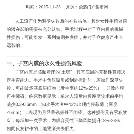
时间：2025-11-26
来源：
鼎盛门户集市网
人工流产作为避孕失败后的补救措施，其对女性生殖健康
的潜在影响需要被充分认知。手术过程中对子宫内膜的机械
性损伤，可能引发一系列短期并发症，并对子宫健康产生长
远影响。
一、子宫内膜的永久性损伤风险
子宫内膜是胚胎着床的"土壤"，其基底层的完整性直接决
定生育能力。手术中负压吸引或刮匙搔刮时，若操作深度失
控，可能破坏基底层细胞（发生率约12%-25%），导致内膜
再生障碍。临床数据显示，单次人流后内膜厚度较术前平均
减少0.3-0.5mm，≥3次手术者中42%出现内膜菲薄（厚度
<6mm），表现为月经量锐减甚至闭经。这种损伤具有累积效
应，每增加一次手术，内膜容受性下降风险提升18%-23%，
如同反复耕作的土地逐渐失去肥力。