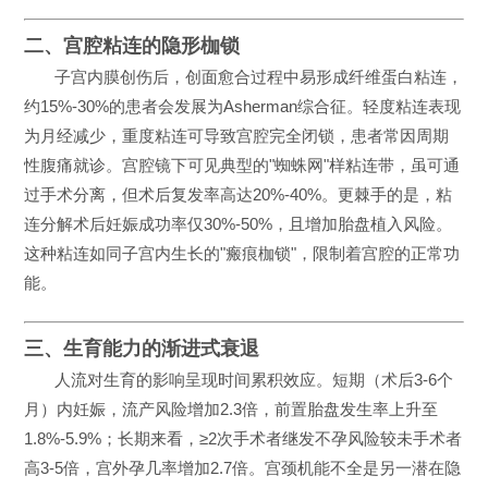
二、宫腔粘连的隐形枷锁
子宫内膜创伤后，创面愈合过程中易形成纤维蛋白粘连，
约15%-30%的患者会发展为Asherman综合征。轻度粘连表现
为月经减少，重度粘连可导致宫腔完全闭锁，患者常因周期
性腹痛就诊。宫腔镜下可见典型的"蜘蛛网"样粘连带，虽可通
过手术分离，但术后复发率高达20%-40%。更棘手的是，粘
连分解术后妊娠成功率仅30%-50%，且增加胎盘植入风险。
这种粘连如同子宫内生长的"瘢痕枷锁"，限制着宫腔的正常功
能。
三、生育能力的渐进式衰退
人流对生育的影响呈现时间累积效应。短期（术后3-6个
月）内妊娠，流产风险增加2.3倍，前置胎盘发生率上升至
1.8%-5.9%；长期来看，≥2次手术者继发不孕风险较未手术者
高3-5倍，宫外孕几率增加2.7倍。宫颈机能不全是另一潜在隐