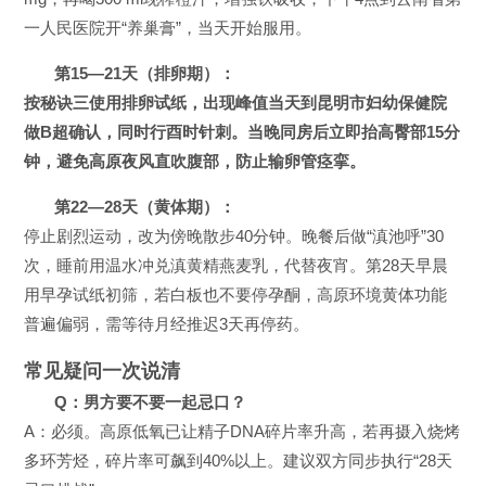
一人民医院开“养巢膏”，当天开始服用。
第15—21天（排卵期）：
按秘诀三使用排卵试纸，出现峰值当天到昆明市妇幼保健院
做B超确认，同时行酉时针刺。当晚同房后立即抬高臀部15分
钟，避免高原夜风直吹腹部，防止输卵管痉挛。
第22—28天（黄体期）：
停止剧烈运动，改为傍晚散步40分钟。晚餐后做“滇池呼”30
次，睡前用温水冲兑滇黄精燕麦乳，代替夜宵。第28天早晨
用早孕试纸初筛，若白板也不要停孕酮，高原环境黄体功能
普遍偏弱，需等待月经推迟3天再停药。
常见疑问一次说清
Q：男方要不要一起忌口？
A：必须。高原低氧已让精子DNA碎片率升高，若再摄入烧烤
多环芳烃，碎片率可飙到40%以上。建议双方同步执行“28天