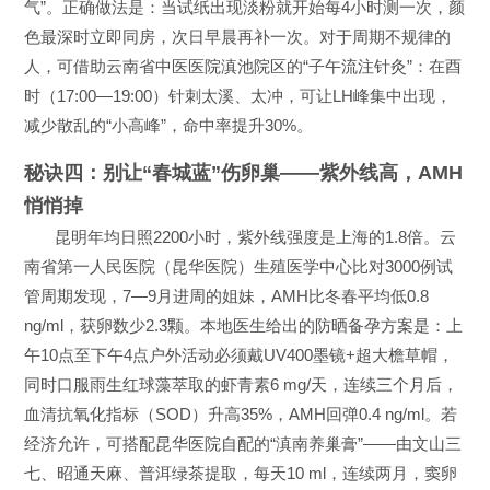
气”。正确做法是：当试纸出现淡粉就开始每4小时测一次，颜
色最深时立即同房，次日早晨再补一次。对于周期不规律的
人，可借助云南省中医医院滇池院区的“子午流注针灸”：在酉
时（17:00—19:00）针刺太溪、太冲，可让LH峰集中出现，
减少散乱的“小高峰”，命中率提升30%。
秘诀四：别让“春城蓝”伤卵巢——紫外线高，AMH
悄悄掉
昆明年均日照2200小时，紫外线强度是上海的1.8倍。云
南省第一人民医院（昆华医院）生殖医学中心比对3000例试
管周期发现，7—9月进周的姐妹，AMH比冬春平均低0.8
ng/ml，获卵数少2.3颗。本地医生给出的防晒备孕方案是：上
午10点至下午4点户外活动必须戴UV400墨镜+超大檐草帽，
同时口服雨生红球藻萃取的虾青素6 mg/天，连续三个月后，
血清抗氧化指标（SOD）升高35%，AMH回弹0.4 ng/ml。若
经济允许，可搭配昆华医院自配的“滇南养巢膏”——由文山三
七、昭通天麻、普洱绿茶提取，每天10 ml，连续两月，窦卵