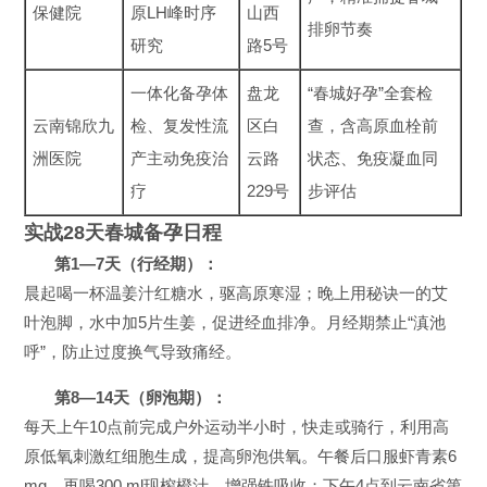
保健院
原LH峰时序
山西
排卵节奏
研究
路5号
一体化备孕体
盘龙
“春城好孕”全套检
云南锦欣九
检、复发性流
区白
查，含高原血栓前
洲医院
产主动免疫治
云路
状态、免疫凝血同
疗
229号
步评估
实战28天春城备孕日程
第1—7天（行经期）：
晨起喝一杯温姜汁红糖水，驱高原寒湿；晚上用秘诀一的艾
叶泡脚，水中加5片生姜，促进经血排净。月经期禁止“滇池
呼”，防止过度换气导致痛经。
第8—14天（卵泡期）：
每天上午10点前完成户外运动半小时，快走或骑行，利用高
原低氧刺激红细胞生成，提高卵泡供氧。午餐后口服虾青素6
mg，再喝300 ml现榨橙汁，增强铁吸收；下午4点到云南省第