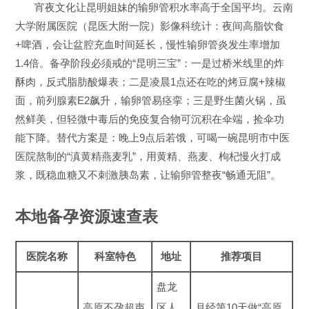
宵夜文化让昆明姐妹的输卵管积水率高于全国平均。云南
大学附属医院（昆医大附一院）影像科统计：夜间高脂饮食
+啤酒，会让盆腔充血时间延长，慢性输卵管炎发生率增加
1.4倍。备孕阶段必须戒的“昆明三宝”：一是过桥米线里的炸
酥肉，反式脂肪酸爆表；二是凌晨1点还在吃的烤豆腐+辣椒
面，前列腺素E2飙升，输卵管易痉挛；三是野生菌火锅，虽
然鲜美，但轻微中毒后的免疫复合物可沉积在伞端，捡伞功
能下降。替代方案是：晚上9点后若饿，可喝一碗昆明市中医
医院熬制的“滇黄精燕麦乳”，用黄精、燕麦、枸杞慢火打成
浆，既稳血糖又不刺激胰岛素，让输卵管整夜“畅通无阻”。
本地备孕资源速查表
医院名称
科室特色
地址
推荐项目
盘龙
高原不孕超声
区人
月经第10天做“高原