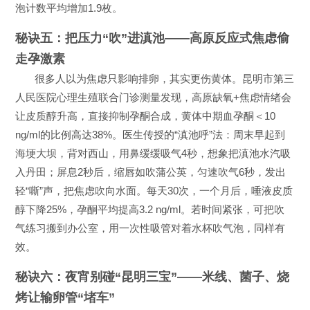
泡计数平均增加1.9枚。
秘诀五：把压力“吹”进滇池——高原反应式焦虑偷
走孕激素
很多人以为焦虑只影响排卵，其实更伤黄体。昆明市第三
人民医院心理生殖联合门诊测量发现，高原缺氧+焦虑情绪会
让皮质醇升高，直接抑制孕酮合成，黄体中期血孕酮＜10
ng/ml的比例高达38%。医生传授的“滇池呼”法：周末早起到
海埂大坝，背对西山，用鼻缓缓吸气4秒，想象把滇池水汽吸
入丹田；屏息2秒后，缩唇如吹蒲公英，匀速吹气6秒，发出
轻“嘶”声，把焦虑吹向水面。每天30次，一个月后，唾液皮质
醇下降25%，孕酮平均提高3.2 ng/ml。若时间紧张，可把吹
气练习搬到办公室，用一次性吸管对着水杯吹气泡，同样有
效。
秘诀六：夜宵别碰“昆明三宝”——米线、菌子、烧
烤让输卵管“堵车”