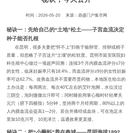
时间：2026-05-20
来源：
鼎盛门户集市网
秘诀一：先给自己的“土地”松土——子宫血流决定
种子能否扎根
在昆明，很多夫妻把“怀不上”归咎于输卵管、排卵或精子
质量，却忽略了子宫这片“土壤”的松软度。昆明市延安医院妇
科生殖中心做过一项超声回溯：连续3个月内膜血流评分≤7分
的女性，临床妊娠率只有18.4%，而血流评分≥9分的女性妊娠
率可达62.7%。改善血流并不需要昂贵药物，本地医生给出的
土办法是：每周两次、每次40℃左右的艾叶泡脚，水位没过
三阴交，泡到微微出汗即可；同时睡前用掌心顺时针轻摩关
元穴（脐下四横指）5分钟，坚持两个月经周期，80%以上的
人内膜血流会提高1—2分。若合并痛经或血块，可在泡足水
里加10克川芎、10克泽兰，温通效果更直接。
秘诀二：把“小蝌蚪”养在春城——昆明海拔1892