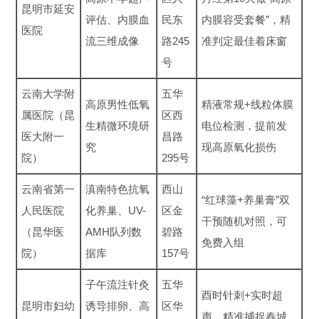
昆明市延安
评估、内膜血
民东
内膜容受套餐”，精
医院
流三维成像
路245
准判定最佳着床窗
号
云南大学附
五华
高原男性低氧
精液常规+线粒体膜
属医院（昆
区西
生精微环境研
电位检测，提前发
医大附一
昌路
究
现高原氧化损伤
院）
295号
云南省第一
滇南特色抗氧
西山
“红球藻+养巢膏”双
人民医院
化养巢、UV-
区金
干预随机对照，可
（昆华医
AMH队列数
碧路
免费入组
院）
据库
157号
子午流注针灸
五华
酉时针刺+实时超
昆明市妇幼
诱导排卵、高
区华
声，精准捕捉春城