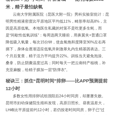
米，精子最怕缺氧
云南大学附属医院（昆医大附一院）男科实验室统计：昆
明男性精液密度比平原地区平均低11%，畸形率却高8%，主
因是高原低氧。本地医生私藏的对策不是吃更多生蚝，而
是“间歇性低氧训练”：每周选两天睡前，用鼻翼夹+普通口罩
降低吸入氧量，每次15分钟，使血氧饱和度降至90%左右再
摘下，身体会逐渐适应低氧并刺激睾丸内生精基因表达。三
个月后复查，精子活力平均提升22%。训练当天避免泡澡、
桑拿，防止阴囊温度过高；同时每天一把云南特产核桃，补
充亚麻酸，给精子膜加一层“防弹衣”。
秘诀三：抓住“昆明时间”排卵——比APP预测提前
12小时
多数女性用排卵试纸强阳后24小时同房，却屡屡失败。
昆明市妇幼保健院生殖科发现，高原日照长、昼夜温差大，
LH峰比平原提前约12小时，若仍按老时间同房，卵子已“过