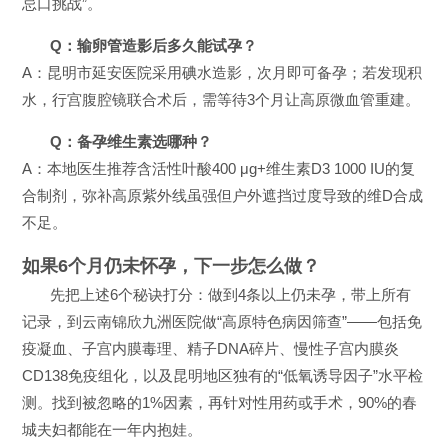
忌口挑战”。
Q：输卵管造影后多久能试孕？
A：昆明市延安医院采用碘水造影，次月即可备孕；若发现积
水，行宫腹腔镜联合术后，需等待3个月让高原微血管重建。
Q：备孕维生素选哪种？
A：本地医生推荐含活性叶酸400 μg+维生素D3 1000 IU的复
合制剂，弥补高原紫外线虽强但户外遮挡过度导致的维D合成
不足。
如果6个月仍未怀孕，下一步怎么做？
先把上述6个秘诀打分：做到4条以上仍未孕，带上所有
记录，到云南锦欣九洲医院做“高原特色病因筛查”——包括免
疫凝血、子宫内膜毒理、精子DNA碎片、慢性子宫内膜炎
CD138免疫组化，以及昆明地区独有的“低氧诱导因子”水平检
测。找到被忽略的1%因素，再针对性用药或手术，90%的春
城夫妇都能在一年内抱娃。