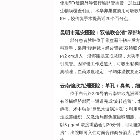
使用5Fr硬膜外导管行输卵管插管，加压
生物膜覆盖创面。术毕卵巢皮质用可吸收线
8%，较传统手术提高近20个百分点。
昆明市延安医院：双镜联合清“深部
部分患者脓肿位于骨盆漏斗韧带后方
科联手，采用“腹腔镜＋经皮肾镜”双镜
内2 cm进入，沿髂腰肌直抵脓腔，大功
引流管。因肾镜工作通道大，可吸出黏稠
奥硝唑，血药浓度稳定，平均体温恢复正
云南锦欣九洲医院：单孔＋臭氧，细
位于白云路229号的云南锦欣九洲
有器械经脐部同一通道完成“旋转芭蕾”，
疤痕。术中独创“臭氧水漩涡冲洗”：利用
走脱落组织，又激活局部免疫巨噬细胞。
以5 µg/mL浓度熏蒸会阴20分钟，可
房”，出院即可入住对面合作商务酒店，护