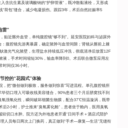
注入含抗生素及玻璃酸钠的“护卵管液”，既冲散黏液栓，又形成
“荷包”缝合，减少电凝损伤。跟踪3年，术后自然妊娠率5
地雷”
，贴近髂外血管，单纯腹腔镜“够不到”。延安医院妇科与泌尿外
联合：腹腔镜先游离暴露，确定脓肿与血管间隙；肾镜从髂前上棘
率钬激光气化脓壁，生理盐水持续低压冲洗，彻底清净后放置12F
脓液，手术时间缩短30%，输血率降到0。术后联合微泵应用左
常时间仅36小时。
节控的“花园式”体验
医院，把“微创做到极致，服务做到惊喜”写进流程。单孔腹腔镜所
术毕切口埋入可吸收线美容缝合，90%患者三个月后脐窝找不到
臭氧强氧化性，瞬间破坏细菌生物膜，配合37℃恒温漩涡，既带
术后2小时，护士推来“臭氧雾化舱”，患者坐于舱内，医用臭氧
明显减轻切口水肿。院方还为外地患者开通“日间手术＋酒店式陪护
理人员每日两次上门换药，真正做到“手术—康复—生活”无缝衔