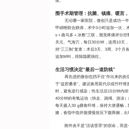
接。
围手术期管理：抗菌、镇痛、暖宫，
无论哪一家医院，微创只是成功一半，
甲硝唑联合静滴，术中3小时追加一次，术
s＋曲马多＋冰敷”三联，视觉疼痛评分控
关元、气海穴，每日30分钟，连用10天
持“三三制”复查：术后3天、3周、3个月各
追加MRI，排除隐匿病灶。
生活习惯决定“最后一道防线”
再先进的微创也挡不住“作出来的炎
于“盆腔桑拿”。建议换用莫代尔或竹纤
时，避免逆行感染；性生活后15分钟内排
40分钟的有氧运动（快走、跳绳、游泳
每天摄入30 g膳食纤维，保持大便通畅
膝，食指中指并拢缓慢按压下腹两侧，出
附件炎不是“活该受罪”的宿命，而