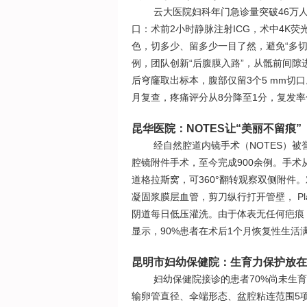
云大医院妇科年门急诊量突破46万人
口：术前2小时静脉注射ICG，术中4K
色，切多少、留多少一目了然，避免“多
例，团队创新“后腹膜入路”，从骶前间隙
后穹窿取出标本，腹部仅留3个5 mm切口
月复查，疼痛评分从8分降至1分，复发率
昆华医院：NOTES让“美丽不留痕”
经自然腔道内镜手术（NOTES）被
腔镜附件手术，至今完成900余例。手术从阴
道格拉斯窝，可360°翻转观察双侧附件
凝固浆膜层血管，剪刀纵行打开管壁， Pla
阴道每日低压灌洗。由于体表无任何疤痕
显示，90%患者在术后1个月恢复性生活
昆明市妇幼保健院：生育力保护放在
妇幼保健院接诊的患者70%尚未生育
输卵管直径、伞端形态、盆腔粘连范围5