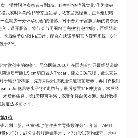
次，慢性附件炎患者占到1/5。科室把“炎症视觉化”作为突破
荧光模式实时勾勒输卵管充血边界，脓苔呈亮绿色，正常组织暗
切一点就少一分怀孕机会”的遗憾。对于合并子宫腺肌病的复杂病
进入，避开肠管，将卵巢与周围粘连完整“打包”切除，再经阴道
。术后给予GnRH-a三针，配合左炔诺孕酮宫内缓释系统，6个
低于3%。
誉为“微创中的微创”。昆华医院2016年在国内首批开展经阴道腹
道后穹窿1.5 cm切口置入Trocar，建立CO₂气腹，镜头直达
。对于输卵管积脓，先穿刺吸出脓液送快速细菌培养，再用双极钳
sma-Jet低温等离子“扫”走脓苔，最后放置14F冲洗管，术后经
，术后疼痛轻，第1天即可淋浴，深受年轻白领欢迎。统计数据
满意度达术前水平。
第1位
或计划二胎。科室制定“附件炎生育指数评分”：年龄、AMH、
项量化打分，≥7分先行腹腔镜手术，＜7分尝试药物保守。术中