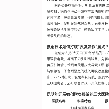
附件炎是指输卵管、卵巢及其周围结
底控制，病原体潜伏于皱褶丰富的输卵管
过性下降，炎症死灰复燃；慢性期则因组
恶性循环。昆明显润气候湿热，雨季漫长
传统静脉抗生素疗程短、药物浓度不足，
者最头疼的常态。
微创技术如何打破“反复发作”魔咒？
微创介入把“大刀口”变成“钥匙孔
用双极电凝、等离子刀头剥离脓苔、分解
负压引流管，术后每天用庆大霉素＋甲硝
与输卵管、子宫后壁之间植入可吸收生物膜
床，72小时出院，复发率从传统开腹的3
三联症患者，还可联合DSA下介入栓塞，
昆明能开展微创附炎根治的五大医院
医院名称
科室特色
微
妇科为国家临床