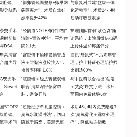
D腹腔镜、
“输卵管镜面整形+卵巢网
与康复科共建“盆腹一体
影导航系
袋隔离术”，术后自然妊
化运动室”，术后24小时
娠率提升42%
启动呼吸波浪操
杂交手术
“经阴道NOTES附件脓肿
护理团队首创“紫色袋”随
瞬时切换
清除+置管冲洗”，平均住
访系统，出院后微信扫码
与DSA
院2.1天
上传体温和疼痛评分
斯高清宫
“宫腔镜下输卵管插管通
提供“袋鼠式”术后疼痛管
合超声导
液＋防黏液凝胶注入”，
理，护士持证心理陪护师
堵管率降到1.8%
比例达60%
CG荧光淋
“腹腔镜＋经皮肾镜双镜
与中医科联合推出“盆浴
Sievert
联合”清除深部髂窝脓
＋艾灸”序贯疗法，术后
台
肿，避免开腹
两周内免费体验6次
国STORZ
“超微经脐单孔腹腔镜＋
术后48小时内免费赠送3
腹腔镜、
臭氧水漩涡冲洗”，切口
次“臭氧雾化＋远红外理
流手术间
隐藏于脐窝，美观无痕
疗”，降低粘连指数