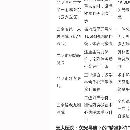
昆明医科大学
4K 3
重点专科，设慢
第一附属医院
荧光显
性盆腔炎专病门
（云大医院）
统
诊
云南省第一人
省内最早开展NO
一体化
民医院（昆华
TES经阴道腹腔
间，可
医院）
镜，体表无瘢痕
腹腔镜
注重生育力保
奥林巴
昆明市妇幼保
护，设附件炎后
腔镜联
健院
生育评估门诊
航
三甲综合，多学
术中I
昆明市延安医
科协作处理重症
巴显影、
院
盆腔脓肿
能量平
二级妇产专科，
全套德
云南锦欣九洲
慢性附炎微创中
三晶片
医院
心为院级重点科
百级层
目
云大医院：荧光导航下的“精准拆弹”