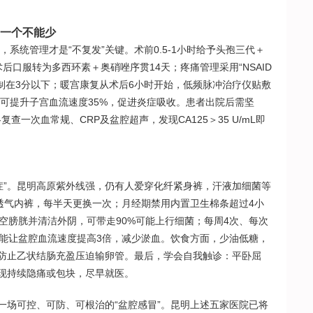
一个不能少
系统管理才是“不复发”关键。术前0.5-1小时给予头孢三代＋
后口服转为多西环素＋奥硝唑序贯14天；疼痛管理采用“NSAID
制在3分以下；暖宫康复从术后6小时开始，低频脉冲治疗仪贴敷
，可提升子宫血流速度35%，促进炎症吸收。患者出院后需坚
复查一次血常规、CRP及盆腔超声，发现CA125＞35 U/mL即
症”。昆明高原紫外线强，仍有人爱穿化纤紧身裤，汗液加细菌等
维透气内裤，每半天更换一次；月经期禁用内置卫生棉条超过4小
空膀胱并清洁外阴，可带走90%可能上行细菌；每周4次、每次
）能让盆腔血流速度提高3倍，减少淤血。饮食方面，少油低糖，
，防止乙状结肠充盈压迫输卵管。最后，学会自我触诊：平卧屈
现持续隐痛或包块，尽早就医。
是一场可控、可防、可根治的“盆腔感冒”。昆明上述五家医院已将