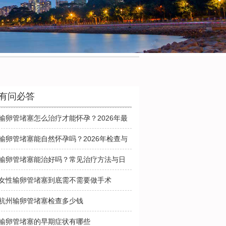
有问必答
输卵管堵塞怎么治疗才能怀孕？2026年最
新诊疗方法与检查指南
输卵管堵塞能自然怀孕吗？2026年检查与
治疗方法全面科普
输卵管堵塞能治好吗？常见治疗方法与日
常护理要点
女性输卵管堵塞到底需不需要做手术
杭州输卵管堵塞检查多少钱
输卵管堵塞的早期症状有哪些