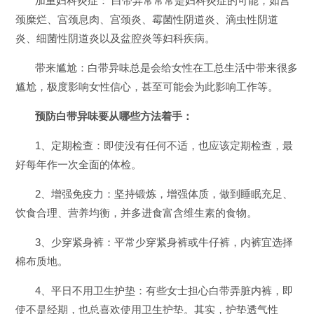
加重妇科炎症： 白带异常常常是妇科炎症的可能，如宫
颈糜烂、宫颈息肉、宫颈炎、霉菌性阴道炎、滴虫性阴道
炎、细菌性阴道炎以及盆腔炎等妇科疾病。
带来尴尬：白带异味总是会给女性在工总生活中带来很多
尴尬，极度影响女性信心，甚至可能会为此影响工作等。
预防白带异味要从哪些方法着手：
1、定期检查：即使没有任何不适，也应该定期检查，最
好每年作一次全面的体检。
2、增强免疫力：坚持锻炼，增强体质，做到睡眠充足、
饮食合理、营养均衡，并多进食富含维生素的食物。
3、少穿紧身裤：平常少穿紧身裤或牛仔裤，内裤宜选择
棉布质地。
4、平日不用卫生护垫：有些女士担心白带弄脏内裤，即
使不是经期，也总喜欢使用卫生护垫。其实，护垫透气性